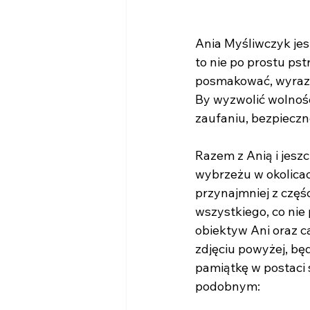
Ania Myśliwczyk jest
to nie po prostu ps
posmakować, wyrazić
By wyzwolić wolność
zaufaniu, bezpieczn
Razem z Anią i jes
wybrzeżu w okolicac
przynajmniej z częś
wszystkiego, co nie 
obiektyw Ani oraz c
zdjęciu powyżej, będ
pamiątkę w postaci s
podobnym: