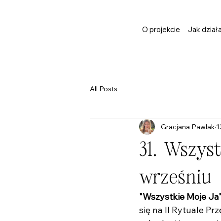
O projekcie
Jak dział
All Posts
Gracjana Pawlak
1
31. Wszys
wrześniu
"Wszystkie Moje Ja
się na II Rytuale Pr