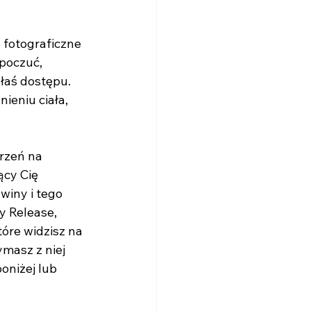
e fotograficzne 
poczuć, 
łaś dostępu. 
ieniu ciała, 
rzeń na 
ący Cię 
winy i tego 
y Release, 
óre widzisz na 
masz z niej 
oniżej lub 