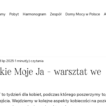
amy
Pobyt
Harmonogram
Zespół
Domy Mocy w Polsce
A
3 lip 2025
1 minut(y) czytania
tkie Moje Ja - warsztat we
"
 to tydzień dla kobiet, podczas którego poszerzymy to
zejścia. Wejdziemy w kolejne aspekty kobiecości na poz