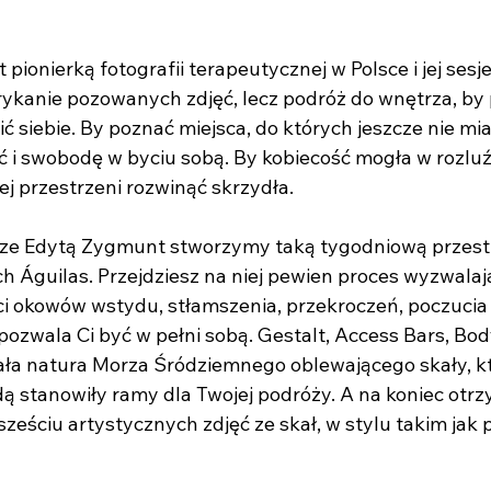
 pionierką fotografii terapeutycznej w Polsce i jej sesj
trykanie pozowanych zdjęć, lecz podróż do wnętrza, by 
 siebie. By poznać miejsca, do których jeszcze nie mia
 i swobodę w byciu sobą. By kobiecość mogła w rozluźn
ej przestrzeni rozwinąć skrzydła.
zcze Edytą Zygmunt stworzymy taką tygodniową przest
h Águilas. Przejdziesz na niej pewien proces wyzwalaj
ci okowów wstydu, stłamszenia, przekroczeń, poczucia 
pozwala Ci być w pełni sobą. Gestalt, Access Bars, Bod
ała natura Morza Śródziemnego oblewającego skały, kt
ą stanowiły ramy dla Twojej podróży. A na koniec otrzy
ześciu artystycznych zdjęć ze skał, w stylu takim jak p