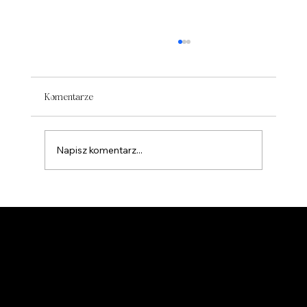
Komentarze
ARCHIWUM
Napisz komentarz...
Tel. +48 607 349 941
Las Zurraderas 93,
30889 Águilas, Hiszpania
Fundacja Instytut Turkusowych Transformacji
nr konta dla darowizn: