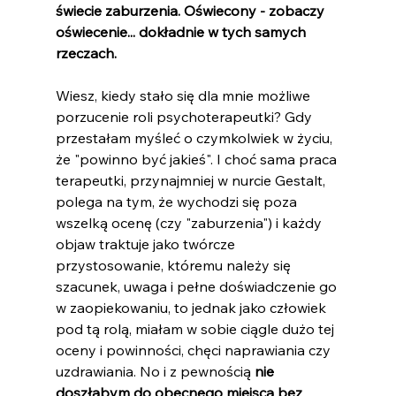
świecie zaburzenia. Oświecony - zobaczy 
oświecenie... dokładnie w tych samych 
rzeczach.
Wiesz, kiedy stało się dla mnie możliwe 
porzucenie roli psychoterapeutki? Gdy 
przestałam myśleć o czymkolwiek w życiu, 
że "powinno być jakieś". I choć sama praca 
terapeutki, przynajmniej w nurcie Gestalt, 
polega na tym, że wychodzi się poza 
wszelką ocenę (czy "zaburzenia") i każdy 
objaw traktuje jako twórcze 
przystosowanie, któremu należy się 
szacunek, uwaga i pełne doświadczenie go 
w zaopiekowaniu, to jednak jako człowiek 
pod tą rolą, miałam w sobie ciągle dużo tej 
oceny i powinności, chęci naprawiania czy 
uzdrawiania. No i z pewnością 
nie 
doszłabym do obecnego miejsca bez 