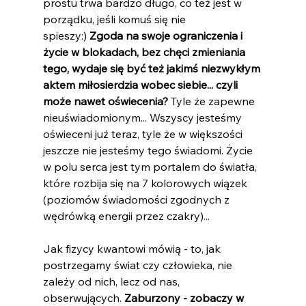
prostu trwa bardzo długo, co też jest w 
porządku, jeśli komuś się nie 
spieszy:) 
Zgoda na swoje ograniczenia i 
życie w blokadach, bez chęci zmieniania 
tego, wydaje się być też jakimś niezwykłym 
aktem miłosierdzia wobec siebie... czyli 
może nawet oświecenia?
 Tyle że zapewne 
nieuświadomionym... Wszyscy jesteśmy 
oświeceni już teraz, tyle że w większości 
jeszcze nie jesteśmy tego świadomi. Życie 
w polu serca jest tym portalem do światła, 
które rozbija się na 7 kolorowych wiązek 
(poziomów świadomości zgodnych z 
wędrówką energii przez czakry)...
Jak fizycy kwantowi mówią - to, jak 
postrzegamy świat czy człowieka, nie 
zależy od nich, lecz od nas, 
obserwujących. 
Zaburzony - zobaczy w 