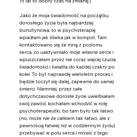
15 lat to dobry czas na zmianę;)
Jako że moja świadomość na początku 
dorosłego życia była najbardziej 
bursztynowa, to w psychoterapię 
wpadłam jak śliwka jak w kompot. Tam 
kontaktowano się ze mną z poziomu 
serca, co uaktywniało moje własne serce i 
wpuszczałam przez nie coraz więcej czucia, 
świadomości i światła do każdej czakry po 
kolei. To był naprawdę wieloletni proces i 
będzie toczył się dalej, zapewne do samej 
śmierci. Niemniej, przez całe 
dotychczasowe dorosłe życie uwielbiałam 
swój zawód, kochałam wchodzić w rolę 
psychoterapeutki, bo tam było tak łatwo 
(no, może nie że całkiem tak łatwo, ale z 
pewnością łatwiej niż w codziennym życiu) 
przebywać w polu serca i mówić z tego 