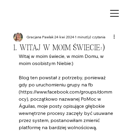
Gracjana Pawlak
24 kwi 2024
1 minut(y) czytania
1. WITAJ W MOIM ŚWIECIE:)
Witaj w moim świecie, w moim Domu, w 
moim osobistym Niebie:)
Blog ten powstał z potrzeby, ponieważ 
gdy po uruchomieniu grupy na fb 
(
https://www.facebook.com/groups/domm
ocy
), początkowo nazwanej PoMoc w 
Águilas, moje posty opisujące głębokie 
wewnętrzne procesy zaczęły być usuwane 
przez system, postanowiłam zmienić 
platformę na bardziej wolnościową, 